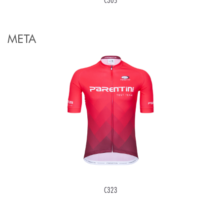
META
C323