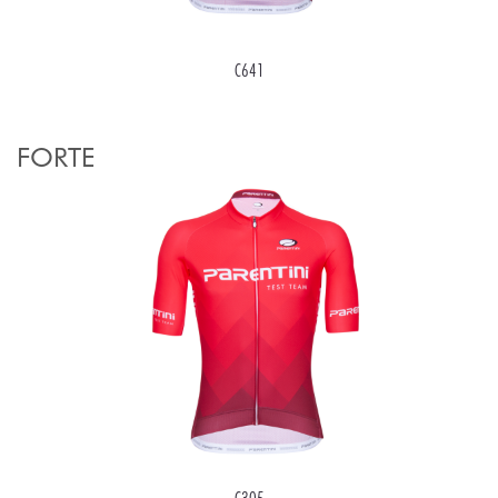
C641
FORTE
C305