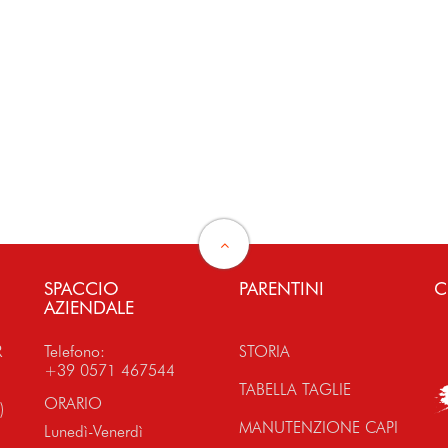
SPACCIO
PARENTINI
C
AZIENDALE
R
Telefono:
STORIA
+39 0571 467544
TABELLA TAGLIE
ORARIO
)
MANUTENZIONE CAPI
Lunedì-Venerdì