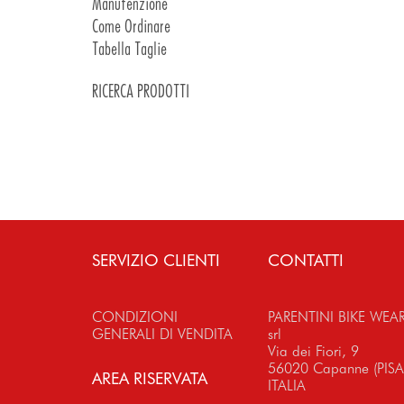
Manutenzione
Introduzione Fondelli
Come Ordinare
Dettagli Fondelli
Tabella Taglie
RICERCA PRODOTTI
SERVIZIO CLIENTI
CONTATTI
CONDIZIONI
PARENTINI BIKE WEA
GENERALI DI VENDITA
srl
Via dei Fiori, 9
56020 Capanne (PISA
AREA RISERVATA
ITALIA