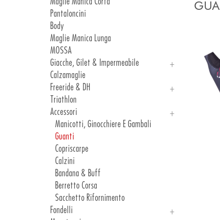
Maglie Manica Corta
Atelier Gallery 2024
GUA
Pantaloncini
Atelier Gallery 2023
Body
Atelier Gallery 2022
Maglie Manica Lunga
Atelier Gallery 2021
MOSSA
Atelier Gallery 2020
Giacche, Gilet & Impermeabile
Calzamaglie
Giacche
Freeride & DH
Gilet & Impermeabile
Triathlon
Freeride
Accessori
DH
Manicotti, Ginocchiere E Gambali
Guanti
Copriscarpe
Calzini
Bandana & Buff
Berretto Corsa
Sacchetto Rifornimento
Fondelli