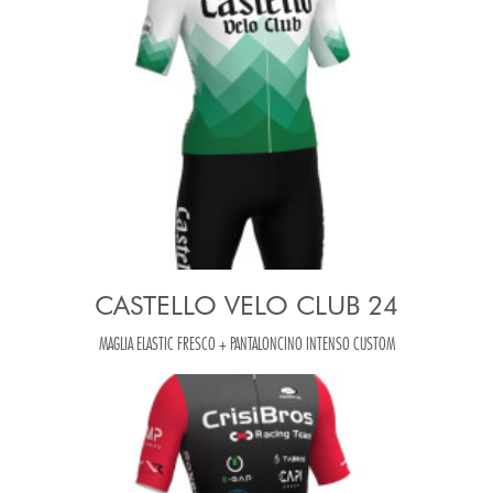
CASTELLO VELO CLUB 24
MAGLIA ELASTIC FRESCO
+
PANTALONCINO INTENSO CUSTOM