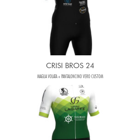
CRISI BROS 24
MAGLIA VOLATA
+
PANTALONCINO VERO CUSTOM