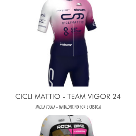
CICLI MATTIO - TEAM VIGOR 24
MAGLIA VOLATA
+
PANTALONCINO FORTE CUSTOM