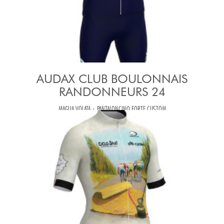
AUDAX CLUB BOULONNAIS
RANDONNEURS 24
MAGLIA VOLATA
+
PANTALONCINO FORTE CUSTOM