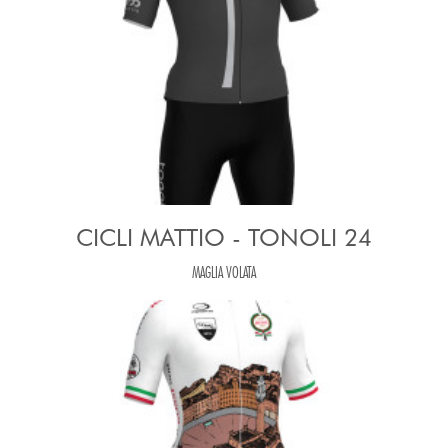
CICLI MATTIO - TONOLI 24
MAGLIA VOLATA