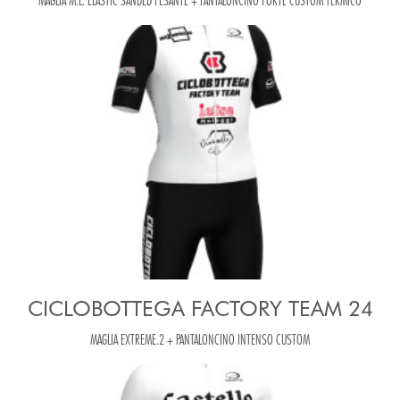
MAGLIA M.L. ELASTIC SANDED PESANTE
+
PANTALONCINO FORTE CUSTOM TERMICO
CICLOBOTTEGA FACTORY TEAM 24
MAGLIA EXTREME.2
+
PANTALONCINO INTENSO CUSTOM