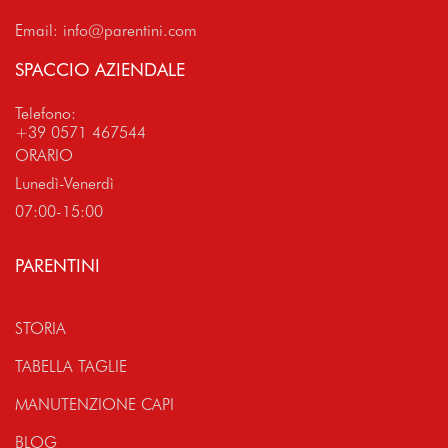
Email:
info@parentini.com
SPACCIO AZIENDALE
Telefono:
+39 0571 467544
ORARIO
Lunedì-Venerdì
07:00-15:00
PARENTINI
STORIA
TABELLA TAGLIE
MANUTENZIONE CAPI
BLOG