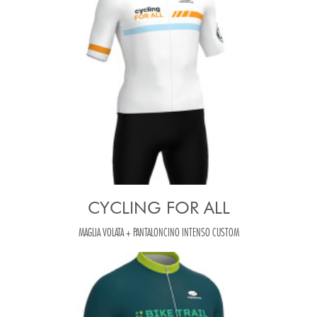
CYCLING FOR ALL
MAGLIA VOLATA
+
PANTALONCINO INTENSO CUSTOM