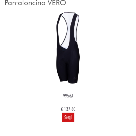
Pantaloncino VERO
V956A
€ 137.80
Scegli