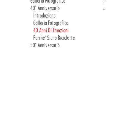
Galleria Fotografica
Gare & Eventi
40° Anniversario
Collezione Inverno 24
1977 - 1990
Comunicazioni Clienti
1991 - 2000
Introduzione
2001 - 2005
Galleria Fotografica
2006 - 2010
40 Anni Di Emozioni
2011 - 2013
Purche' Siano Biciclette
50° Anniversario
2014 - 2016
2017 - 2019
2020 - 2021
2022 - 2023