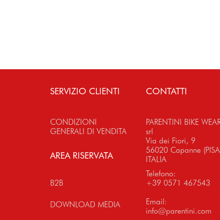
SERVIZIO CLIENTI
CONTATTI
CONDIZIONI
PARENTINI BIKE WEA
GENERALI DI VENDITA
srl
Via dei Fiori, 9
56020 Capanne (PISA
AREA RISERVATA
ITALIA
Telefono:
B2B
+39 0571 467543
Email:
DOWNLOAD MEDIA
info@parentini.com