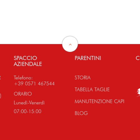
SPACCIO
PARENTINI
C
AZIENDALE
R
Telefono:
STORIA
+39 0571 467544
TABELLA TAGLIE
ORARIO
)
MANUTENZIONE CAPI
Lunedì-Venerdì
07:00-15:00
BLOG