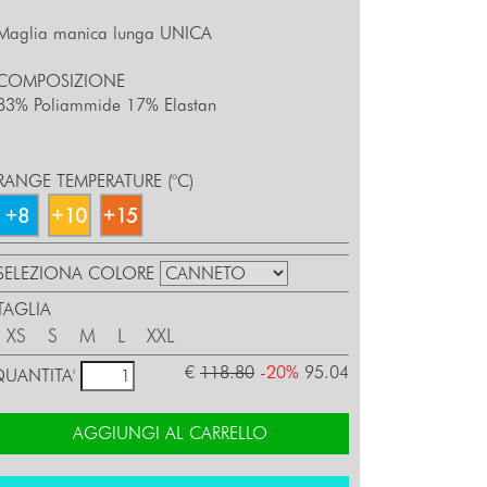
Maglia manica lunga UNICA
COMPOSIZIONE
83% Poliammide 17% Elastan
RANGE TEMPERATURE (°C)
SELEZIONA COLORE
TAGLIA
XS
S
M
L
XXL
€
118.80
-20%
95.04
QUANTITA'
AGGIUNGI AL CARRELLO