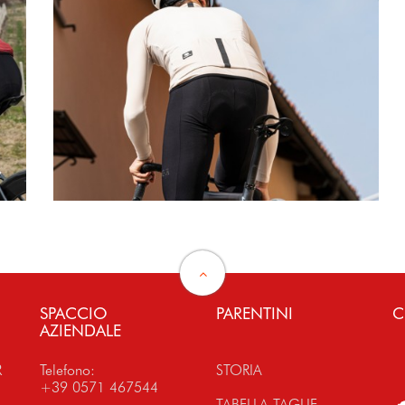
SPACCIO
PARENTINI
C
AZIENDALE
R
Telefono:
STORIA
+39 0571 467544
TABELLA TAGLIE