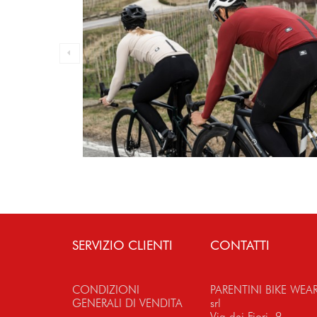
SERVIZIO CLIENTI
CONTATTI
CONDIZIONI
PARENTINI BIKE WEA
GENERALI DI VENDITA
srl
Via dei Fiori, 9