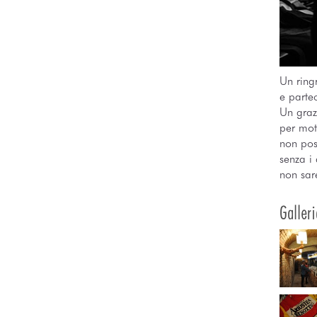
Un ring
e partec
Un graz
per moti
non pos
senza i
non sar
Galleri