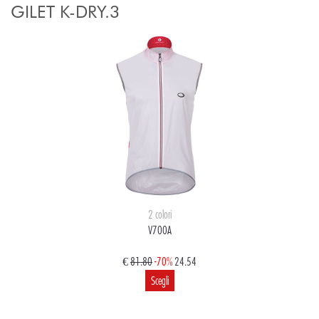
GILET K-DRY.3
2 colori
V700A
€
81.80
-70%
24.54
Scegli