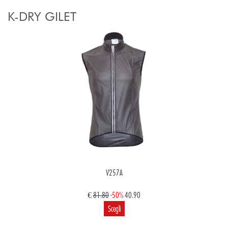
K-DRY GILET
V257A
€
81.80
-50%
40.90
Scegli