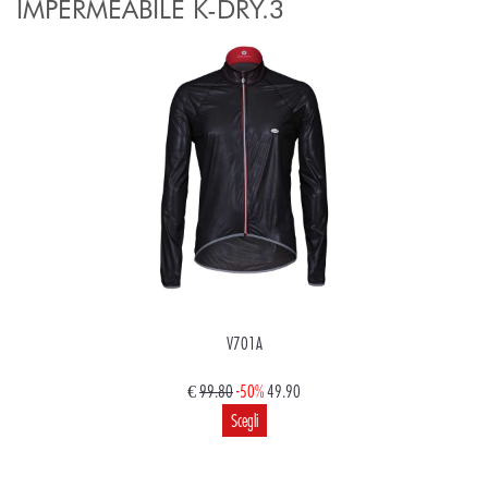
IMPERMEABILE K-DRY.3
V701A
€
99.80
-50%
49.90
Scegli