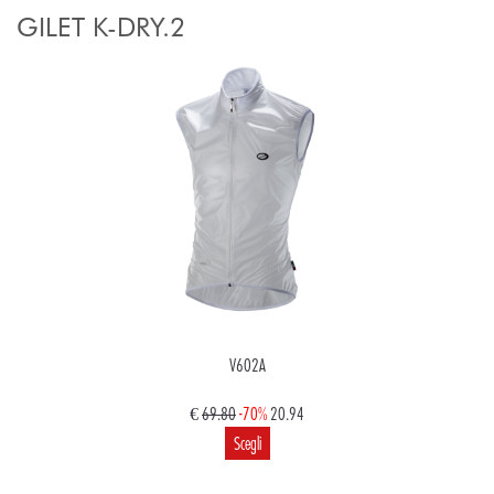
GILET K-DRY.2
V602A
€
69.80
-70%
20.94
Scegli