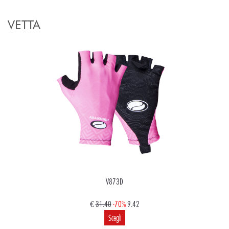
VETTA
V873D
€
31.40
-70%
9.42
Scegli