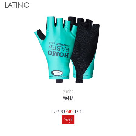
LATINO
2 colori
V044A
€
34.80
-50%
17.40
Scegli