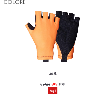
COLORE
V043B
€
37.80
-50%
18.90
Scegli