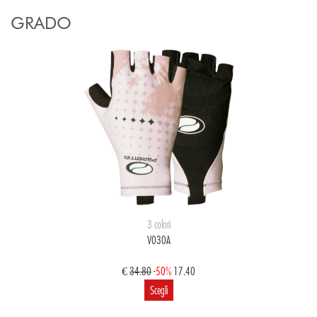
GRADO
3 colori
V030A
€
34.80
-50%
17.40
Scegli