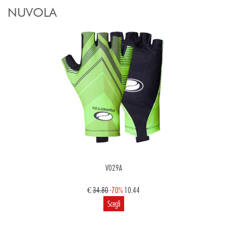
NUVOLA
V029A
€
34.80
-70%
10.44
Scegli