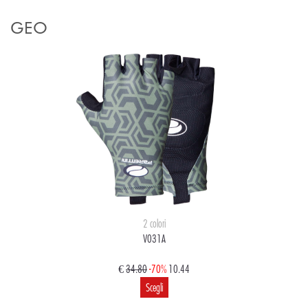
GEO
2 colori
V031A
€
34.80
-70%
10.44
Scegli