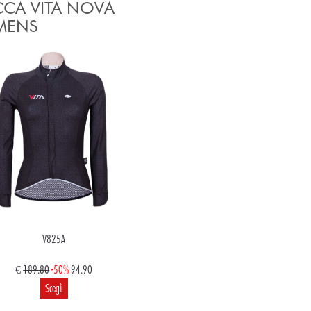
CCA VITA NOVA
ENS
V825A
€
189.80
-50%
94.90
Scegli