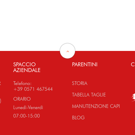
SPACCIO
PARENTINI
C
AZIENDALE
R
Telefono:
STORIA
+39 0571 467544
TABELLA TAGLIE
ORARIO
)
MANUTENZIONE CAPI
Lunedì-Venerdì
07:00-15:00
BLOG