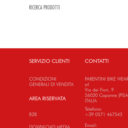
RICERCA PRODOTTI
SERVIZIO CLIENTI
CONTATTI
CONDIZIONI
PARENTINI BIKE WEA
GENERALI DI VENDITA
srl
Via dei Fiori, 9
56020 Capanne (PISA
AREA RISERVATA
ITALIA
Telefono:
B2B
+39 0571 467543
Email:
DOWNLOAD MEDIA