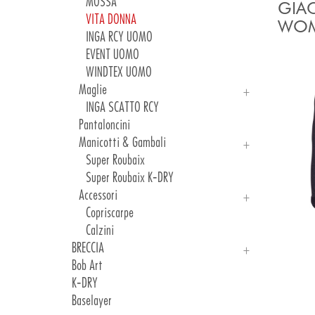
Maglie E Canotte Donna
MOSSA
GIA
Pantaloncini Uomo
VITA DONNA
WOM
Pantaloncini Donna
INGA RCY UOMO
Completi Ragazzo
EVENT UOMO
Freeride E Gravel
WINDTEX UOMO
Accessori
Maglie
INGA SCATTO RCY
Pantaloncini
Manicotti & Gambali
Super Roubaix
Super Roubaix K-DRY
Accessori
Copriscarpe
Calzini
BRECCIA
Bob Art
Maglie UOMO
K-DRY
Maglie DONNA
Baselayer
Accessori