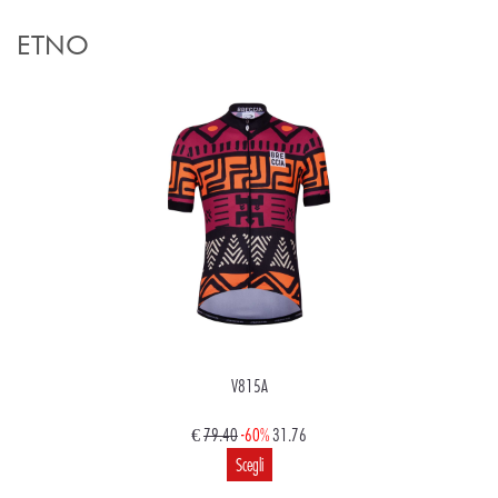
ETNO
V815A
€
79.40
-60%
31.76
Scegli