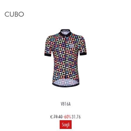
CUBO
V816A
€
79.40
-60%
31.76
Scegli