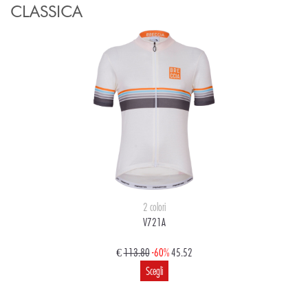
CLASSICA
2 colori
V721A
€
113.80
-60%
45.52
Scegli