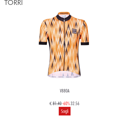
TORRI
V880A
€
81.40
-60%
32.56
Scegli