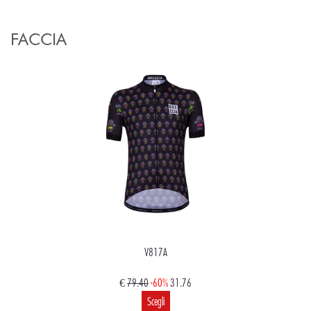
FACCIA
V817A
€
79.40
-60%
31.76
Scegli