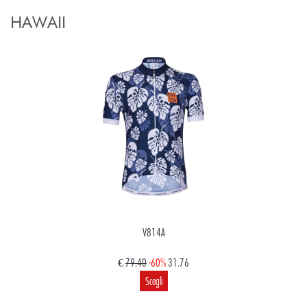
HAWAII
V814A
€
79.40
-60%
31.76
Scegli