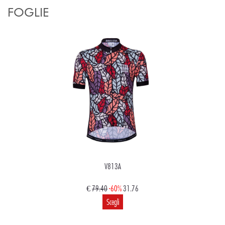
FOGLIE
V813A
€
79.40
-60%
31.76
Scegli