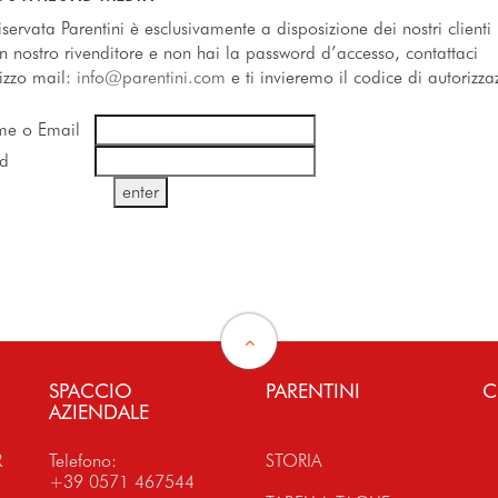
iservata Parentini è esclusivamente a disposizione dei nostri clienti 
un nostro rivenditore e non hai la password d’accesso, contattaci
rizzo mail:
info@parentini.com
e ti invieremo il codice di autorizza
me o Email
d
SPACCIO
PARENTINI
C
AZIENDALE
R
Telefono:
STORIA
+39 0571 467544