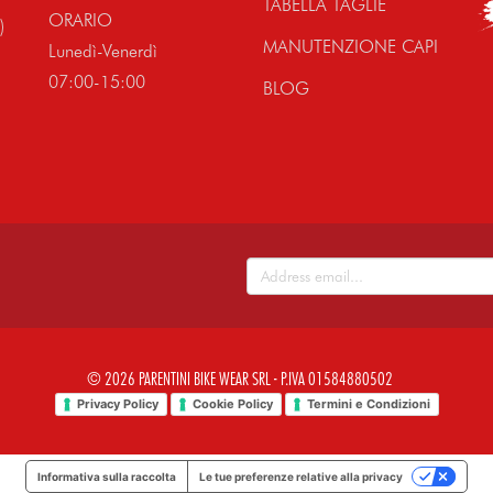
TABELLA TAGLIE
ORARIO
)
MANUTENZIONE CAPI
Lunedì-Venerdì
07:00-15:00
BLOG
© 2026 PARENTINI BIKE WEAR SRL - P.IVA 01584880502
Privacy Policy
Cookie Policy
Termini e Condizioni
Informativa sulla raccolta
Le tue preferenze relative alla privacy