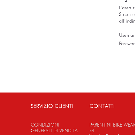
L’area r
Se sei 
all’indi
Userna
Passwor
SERVIZIO CLIENTI
CONTATTI
CONDIZIONI
PARENTINI BIKE WEA
GENERALI DI VENDITA
srl