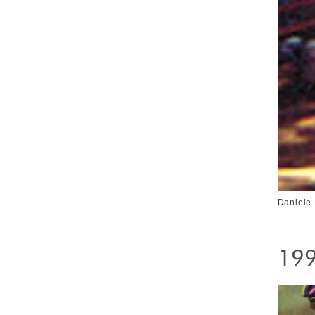
Daniele
199