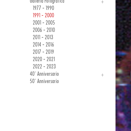
Galleria Fotografica
Gare & Eventi
Collezione Inverno 24
1977 - 1990
Comunicazioni Clienti
1991 - 2000
2001 - 2005
2006 - 2010
2011 - 2013
2014 - 2016
2017 - 2019
2020 - 2021
2022 - 2023
40° Anniversario
50° Anniversario
Introduzione
Galleria Fotografica
40 Anni Di Emozioni
Purche' Siano Biciclette