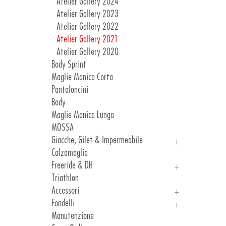
Atelier Gallery 2024
Atelier Gallery 2023
Atelier Gallery 2022
Atelier Gallery 2021
Atelier Gallery 2020
Body Sprint
Maglie Manica Corta
Pantaloncini
Body
Maglie Manica Lunga
MOSSA
Giacche, Gilet & Impermeabile
Calzamaglie
Giacche
Freeride & DH
Gilet & Impermeabile
Triathlon
Freeride
Accessori
DH
Fondelli
Manicotti, Ginocchiere E Gambali
Manutenzione
Guanti
Introduzione Fondelli