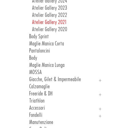
Atelier Gallery 2024
Atelier Gallery 2023
Atelier Gallery 2022
Atelier Gallery 2021
Atelier Gallery 2020
Body Sprint
Maglie Manica Corta
Pantaloncini
Body
Maglie Manica Lunga
MOSSA
Giacche, Gilet & Impermeabile
Calzamaglie
Giacche
Freeride & DH
Gilet & Impermeabile
Triathlon
Freeride
Accessori
DH
Fondelli
Manicotti, Ginocchiere E Gambali
Manutenzione
Guanti
Introduzione Fondelli