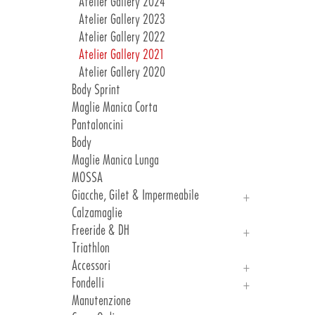
Atelier Gallery 2024
Atelier Gallery 2023
Atelier Gallery 2022
Atelier Gallery 2021
Atelier Gallery 2020
Body Sprint
Maglie Manica Corta
Pantaloncini
Body
Maglie Manica Lunga
MOSSA
Giacche, Gilet & Impermeabile
Calzamaglie
Giacche
Freeride & DH
Gilet & Impermeabile
Triathlon
Freeride
Accessori
DH
Fondelli
Manicotti, Ginocchiere E Gambali
Manutenzione
Guanti
Introduzione Fondelli