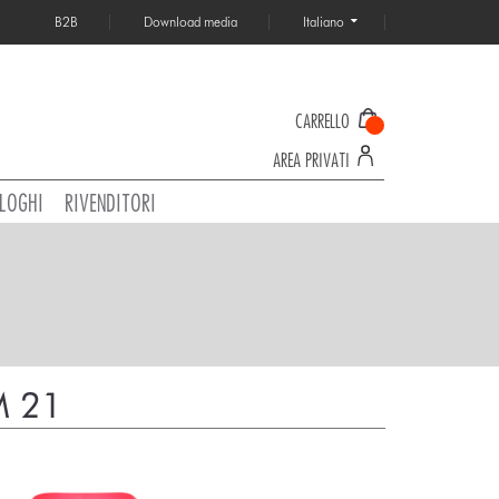
B2B
Download media
Italiano
CARRELLO
AREA PRIVATI
LOGHI
RIVENDITORI
M 21