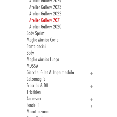
Atelier Gallery 2024
Atelier Gallery 2023
Atelier Gallery 2022
Atelier Gallery 2021
Atelier Gallery 2020
Body Sprint
Maglie Manica Corta
Pantaloncini
Body
Maglie Manica Lunga
MOSSA
Giacche, Gilet & Impermeabile
Calzamaglie
Giacche
Freeride & DH
Gilet & Impermeabile
Triathlon
Freeride
Accessori
DH
Fondelli
Manicotti, Ginocchiere E Gambali
Manutenzione
Guanti
Introduzione Fondelli