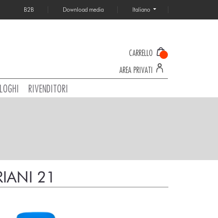
B2B
Download media
Italiano
CARRELLO
AREA PRIVATI
LOGHI
RIVENDITORI
IANI 21