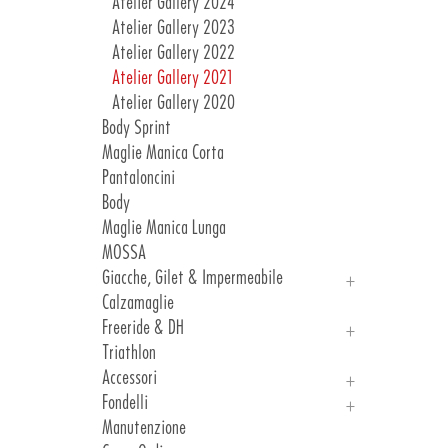
Atelier Gallery 2024
Atelier Gallery 2023
Atelier Gallery 2022
Atelier Gallery 2021
Atelier Gallery 2020
Body Sprint
Maglie Manica Corta
Pantaloncini
Body
Maglie Manica Lunga
MOSSA
Giacche, Gilet & Impermeabile
Calzamaglie
Giacche
Freeride & DH
Gilet & Impermeabile
Triathlon
Freeride
Accessori
DH
Fondelli
Manicotti, Ginocchiere E Gambali
Manutenzione
Guanti
Introduzione Fondelli