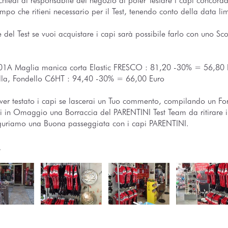
chiedi al responsabile del negozio di poter Testare i capi concordan
empo che ritieni necessario per il Test, tenendo conto della data li
e del Test se vuoi acquistare i capi sarà possibile farlo con uno S
01A Maglia manica corta Elastic FRESCO : 81,20 -30% = 56,80 
lla, Fondello C6HT : 94,40 -30% = 66,00 Euro
er testato i capi se lascerai un Tuo commento, compilando un Fo
ai in Omaggio una Borraccia del PARENTINI Test Team da ritirare i
guriamo una Buona passeggiata con i capi PARENTINI.
y