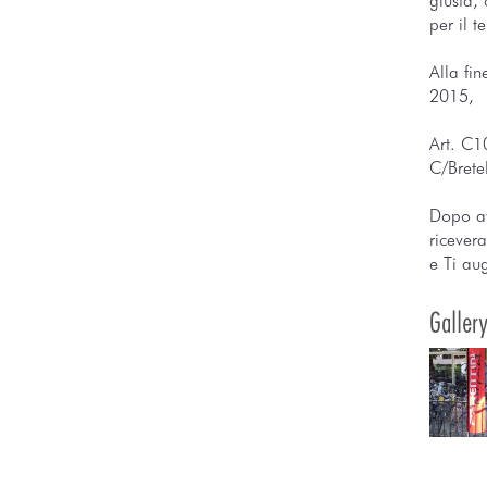
giusta, 
per il t
Alla fin
2015,
Art. C1
C/Brete
Dopo av
ricever
e Ti au
Galler