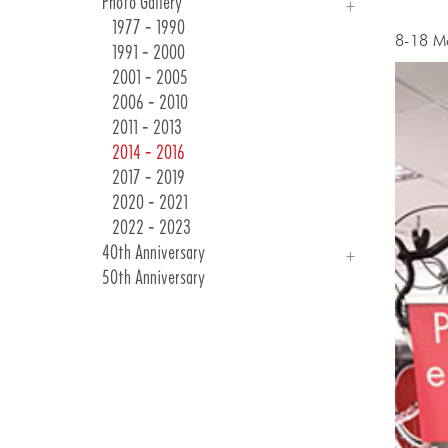
Photo Gallery
Races & Events
24 Winter Collection
1977 - 1990
8-18 M
Customer Communications
1991 - 2000
2001 - 2005
2006 - 2010
2011 - 2013
2014 - 2016
2017 - 2019
2020 - 2021
2022 - 2023
40th Anniversary
50th Anniversary
Introduction
Photo Gallery
40 Years Of Emotions
As Long As They Are Bicycles