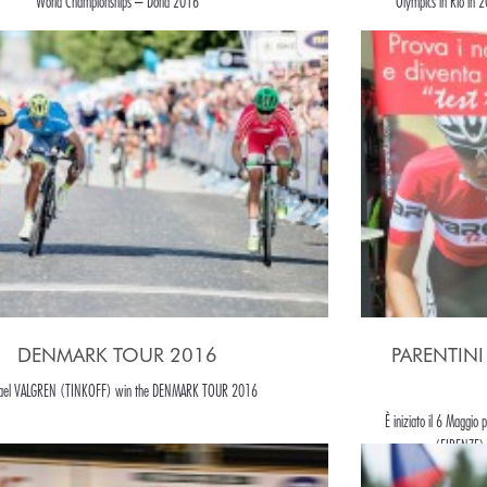
World Championships – Doha 2016
Olympics in Rio in 
DENMARK TOUR 2016
PARENTINI T
ael VALGREN (TINKOFF) win the DENMARK TOUR 2016
È iniziato il 6 Maggio 
(FIRENZE) 