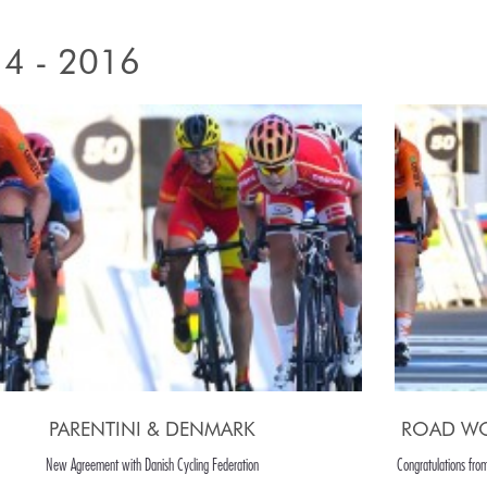
4 - 2016
PARENTINI & DENMARK
ROAD WO
New Agreement with Danish Cycling Federation
Congratulations fro