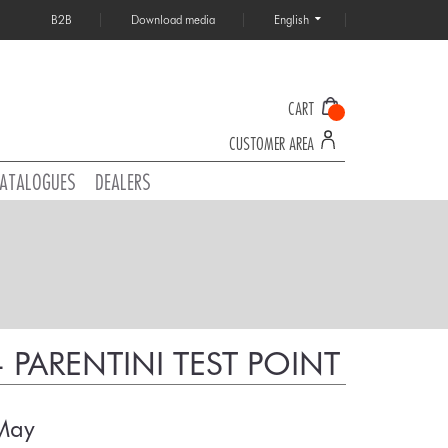
B2B
Download media
English
CART
CUSTOMER AREA
ATALOGUES
DEALERS
- PARENTINI TEST POINT
 May