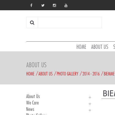
HOME
ABOUT US
ABOUT US
HOME
ABOUT US
PHOTO GALLERY
2014 - 2016
BIEMME 
BIE
About Us
We Care
About Us
News
History
We Care