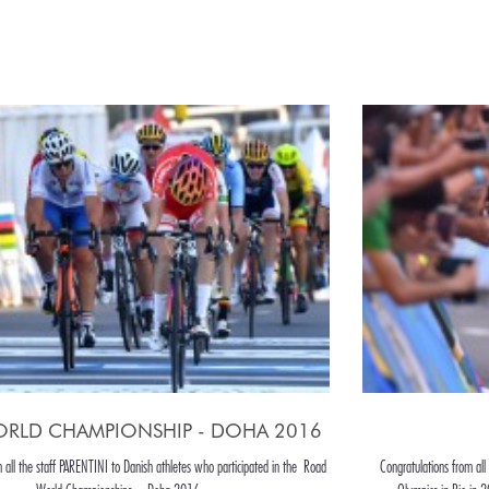
RLD CHAMPIONSHIP - DOHA 2016
m all the staff PARENTINI to Danish athletes who participated in the Road
Congratulations from all